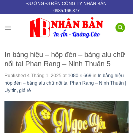
Skip
ĐƯỜNG ĐI ĐẾN CÔNG TY NHÂN BẢN
0985.166.377
to
content
In bảng hiệu – hộp đèn – bảng alu chữ
nổi tại Phan Rang – Ninh Thuận 5
Published
4 Tháng 1, 2025
at
1080 × 669
in
In bảng hiệu –
hộp đèn – bảng alu chữ nổi tại Phan Rang – Ninh Thuận |
Uy tín, giá rẻ