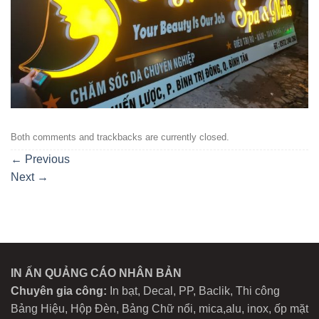
Both comments and trackbacks are currently closed.
←
Previous
Next
→
IN ẤN QUẢNG CÁO NHÂN BẢN
Chuyên gia công:
In bạt, Decal, PP, Baclik, Thi công
Bảng Hiệu, Hộp Đèn, Bảng Chữ nổi, mica,alu, inox, ốp mặt