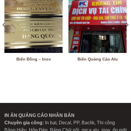
Biển Đồng – Inox
Biển Quảng Cáo Alu
IN ẤN QUẢNG CÁO NHÂN BẢN
Chuyên gia công:
In bạt, Decal, PP, Baclik, Thi công
Bảng Hiệu, Hộp Đèn, Bảng Chữ nổi, mica,alu, inox, ốp mặt