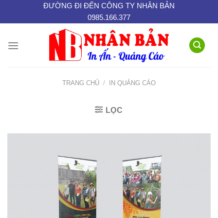
Skip
ĐƯỜNG ĐI ĐẾN CÔNG TY NHÂN BẢN
0985.166.377
to
content
TRANG CHỦ
/
IN QUẢNG CÁO
LỌC