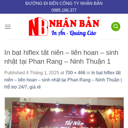
Skip
ĐƯỜNG ĐI ĐẾN CÔNG TY NHÂN BẢN
0985.166.377
to
content
In bạt hiflex tất niên – liên hoan – sinh
nhật tại Phan Rang – Ninh Thuận 1
Published
4 Tháng 1, 2025
at
700 × 466
in
In bạt hiflex tất
niên – liên hoan – sinh nhật tại Phan Rang – Ninh Thuận |
Hỗ trợ 24/7, giá rẻ