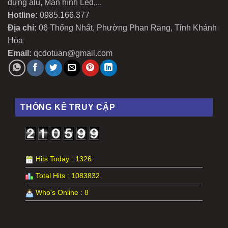
dựng alu, Màn hình Led,...
Hotline:
0985.166.377
Địa chỉ:
06 Thống Nhất, Phường Phan Rang, Tỉnh Khánh
Hòa
Email:
qcdotuan@gmail.com
THỐNG KÊ TRUY CẬP
Hits Today : 1326
Total Hits : 1083832
Who's Online : 8