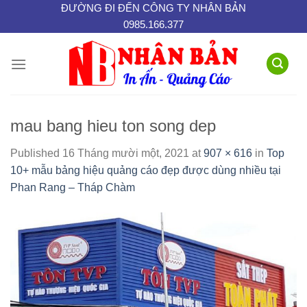
Skip
ĐƯỜNG ĐI ĐẾN CÔNG TY NHÂN BẢN
0985.166.377
to
content
mau bang hieu ton song dep
Published
16 Tháng mười một, 2021
at
907 × 616
in
Top
10+ mẫu bảng hiệu quảng cáo đẹp được dùng nhiều tại
Phan Rang – Tháp Chàm