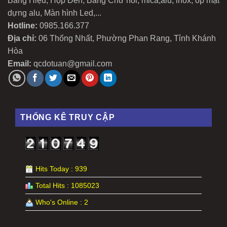
Bảng Hiệu, Hộp Đèn, Bảng Chữ nổi, mica,alu, inox, ốp mặt
dựng alu, Màn hình Led,...
Hotline:
0985.166.377
Địa chỉ:
06 Thống Nhất, Phường Phan Rang, Tỉnh Khánh
Hòa
Email:
qcdotuan@gmail.com
THỐNG KÊ TRUY CẬP
Hits Today : 939
Total Hits : 1085023
Who's Online : 2