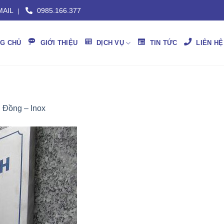
AIL
0985.166.377
|
G CHỦ
GIỚI THIỆU
DỊCH VỤ
TIN TỨC
LIÊN HỆ
 Đồng – Inox