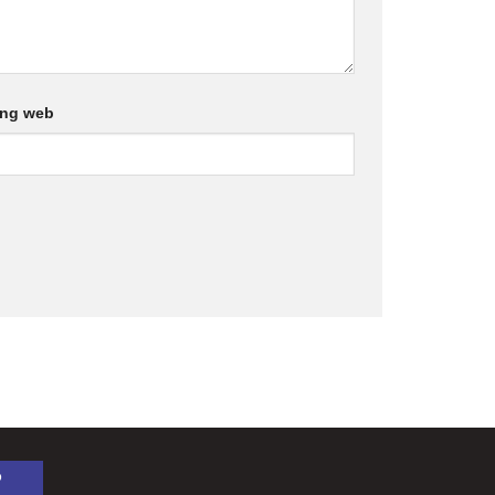
ang web
P