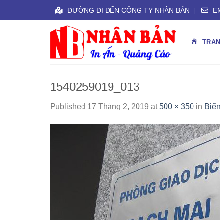
Skip
ĐƯỜNG ĐI ĐẾN CÔNG TY NHÂN BẢN
EM
|
to
content
TRAN
1540259019_013
Published
17 Tháng 2, 2019
at
500 × 350
in
Biển