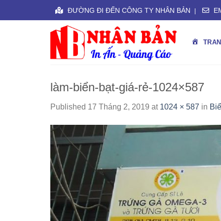
Skip
ĐƯỜNG ĐI ĐẾN CÔNG TY NHÂN BẢN
EM
|
to
content
TRAN
làm-biển-bạt-giá-rẻ-1024×587
Published
17 Tháng 2, 2019
at
1024 × 587
in
Biể