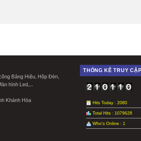
THỐNG KÊ TRUY CẬ
i công Bảng Hiệu, Hộp Đèn,
àn hình Led,...
nh Khánh Hòa
Hits Today : 2080
Total Hits : 1079628
Who's Online : 1