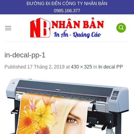
Skip
ĐƯỜNG ĐI ĐẾN CÔNG TY NHÂN BẢN
0985.166.377
to
content
in-decal-pp-1
Published
17 Tháng 2, 2019
at
430 × 325
in
In decal PP