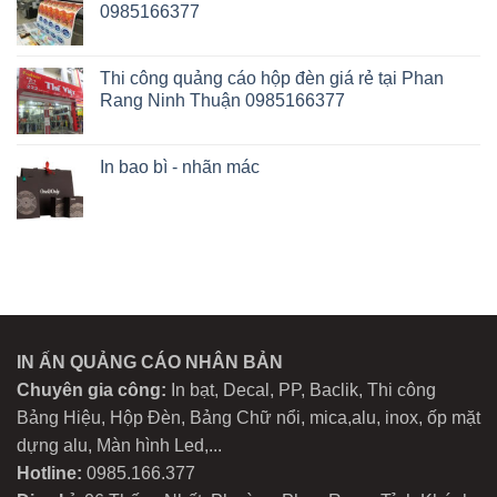
0985166377
Thi công quảng cáo hộp đèn giá rẻ tại Phan
Rang Ninh Thuận 0985166377
In bao bì - nhãn mác
IN ẤN QUẢNG CÁO NHÂN BẢN
Chuyên gia công:
In bạt, Decal, PP, Baclik, Thi công
Bảng Hiệu, Hộp Đèn, Bảng Chữ nổi, mica,alu, inox, ốp mặt
dựng alu, Màn hình Led,...
Hotline:
0985.166.377