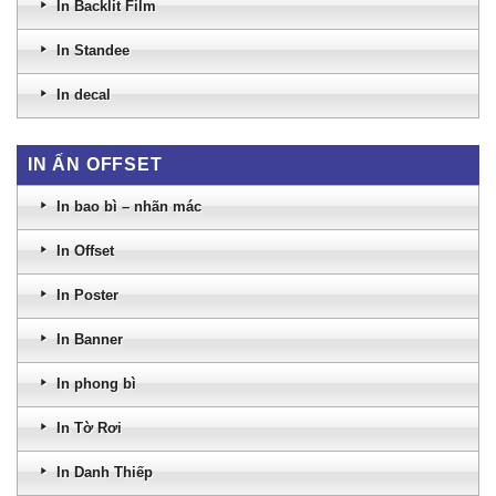
In Backlit Film
In Standee
In decal
IN ẤN OFFSET
In bao bì – nhãn mác
In Offset
In Poster
In Banner
In phong bì
In Tờ Rơi
In Danh Thiếp