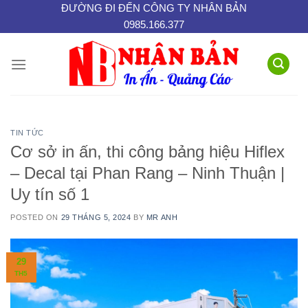
Skip
ĐƯỜNG ĐI ĐẾN CÔNG TY NHÂN BẢN
0985.166.377
to
content
TIN TỨC
Cơ sở in ấn, thi công bảng hiệu Hiflex
– Decal tại Phan Rang – Ninh Thuận |
Uy tín số 1
POSTED ON
29 THÁNG 5, 2024
BY
MR ANH
29
TH5