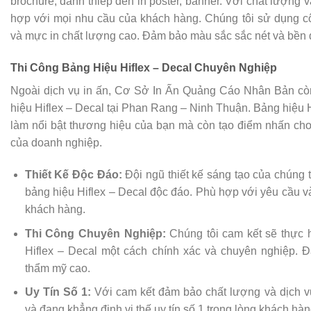
brochure, danh thiếp đến in poster, banner. Với chất lượng
hợp với mọi nhu cầu của khách hàng. Chúng tôi sử dụng côn
và mực in chất lượng cao. Đảm bảo màu sắc sắc nét và bền 
Thi Công Bảng Hiệu Hiflex – Decal Chuyên Nghiệp
Ngoài dịch vụ in ấn, Cơ Sở In Ấn Quảng Cáo Nhân Bản cò
hiệu Hiflex – Decal tại Phan Rang – Ninh Thuận. Bảng hiệu H
làm nổi bật thương hiệu của bạn mà còn tạo điểm nhấn ch
của doanh nghiệp.
Thiết Kế Độc Đáo:
Đội ngũ thiết kế sáng tạo của chúng 
bảng hiệu Hiflex – Decal độc đáo. Phù hợp với yêu cầu 
khách hàng.
Thi Công Chuyên Nghiệp:
Chúng tôi cam kết sẽ thực h
Hiflex – Decal một cách chính xác và chuyên nghiệp. 
thẩm mỹ cao.
Uy Tín Số 1:
Với cam kết đảm bảo chất lượng và dịch vụ
và đang khẳng định vị thế uy tín số 1 trong lòng khách hàn