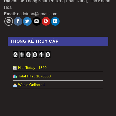
Địa chỉ:
06 Thống Nhất, Phường Phan Rang, Tỉnh Khánh
Hòa
Email:
qcdotuan@gmail.com
THỐNG KÊ TRUY CẬP
Hits Today : 1320
Total Hits : 1078868
Who's Online : 1