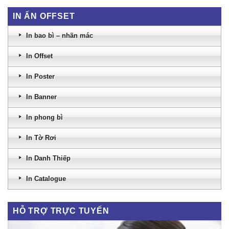
IN ẤN OFFSET
In bao bì – nhãn mác
In Offset
In Poster
In Banner
In phong bì
In Tờ Rơi
In Danh Thiếp
In Catalogue
HỖ TRỢ TRỰC TUYẾN