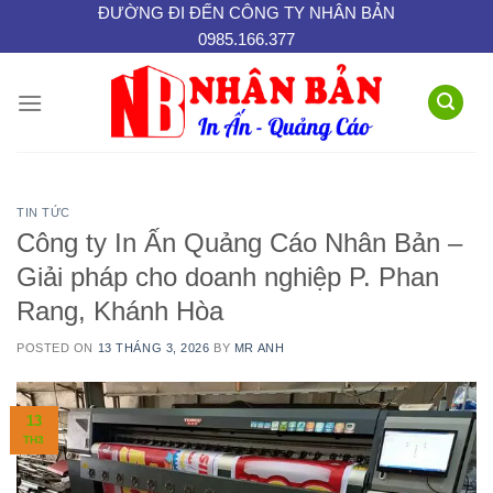
Skip
ĐƯỜNG ĐI ĐẾN CÔNG TY NHÂN BẢN
0985.166.377
to
content
TIN TỨC
Công ty In Ấn Quảng Cáo Nhân Bản –
Giải pháp cho doanh nghiệp P. Phan
Rang, Khánh Hòa
POSTED ON
13 THÁNG 3, 2026
BY
MR ANH
13
TH3