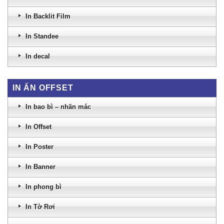
In Backlit Film
In Standee
In decal
IN ẤN OFFSET
In bao bì – nhãn mác
In Offset
In Poster
In Banner
In phong bì
In Tờ Rơi