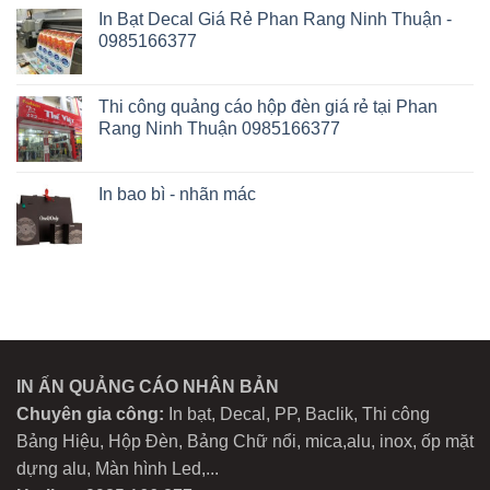
In Bạt Decal Giá Rẻ Phan Rang Ninh Thuận -
0985166377
Thi công quảng cáo hộp đèn giá rẻ tại Phan
Rang Ninh Thuận 0985166377
In bao bì - nhãn mác
IN ẤN QUẢNG CÁO NHÂN BẢN
Chuyên gia công:
In bạt, Decal, PP, Baclik, Thi công
Bảng Hiệu, Hộp Đèn, Bảng Chữ nổi, mica,alu, inox, ốp mặt
dựng alu, Màn hình Led,...