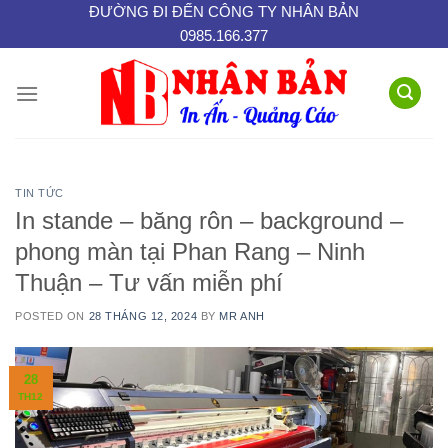
Skip
ĐƯỜNG ĐI ĐẾN CÔNG TY NHÂN BẢN
0985.166.377
to
content
TIN TỨC
In stande – băng rôn – background –
phong màn tại Phan Rang – Ninh
Thuận – Tư vấn miễn phí
POSTED ON
28 THÁNG 12, 2024
BY
MR ANH
28
TH12