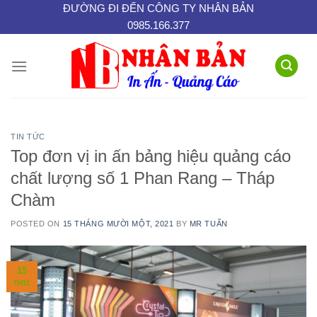
Skip
ĐƯỜNG ĐI ĐẾN CÔNG TY NHÂN BẢN
0985.166.377
to
content
TIN TỨC
Top đơn vị in ấn bảng hiệu quảng cáo
chất lượng số 1 Phan Rang – Tháp
Chàm
POSTED ON
15 THÁNG MƯỜI MỘT, 2021
BY
MR TUẤN
15
TH11