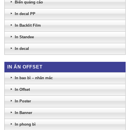
Biển quảng cáo
In decal PP
In Backlit Film
In Standee
In decal
IN ẤN OFFSET
In bao bì – nhãn mác
In Offset
In Poster
In Banner
In phong bì