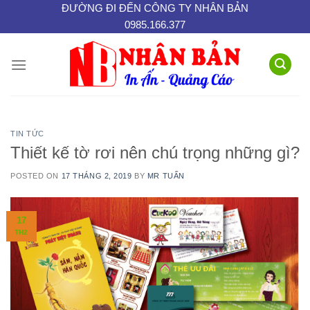
Skip
ĐƯỜNG ĐI ĐẾN CÔNG TY NHÂN BẢN
0985.166.377
to
content
TIN TỨC
Thiết kế tờ rơi nên chú trọng những gì?
POSTED ON
17 THÁNG 2, 2019
BY
MR TUẤN
17
TH2