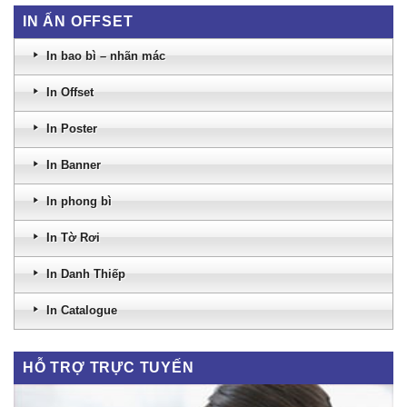
IN ẤN OFFSET
In bao bì – nhãn mác
In Offset
In Poster
In Banner
In phong bì
In Tờ Rơi
In Danh Thiếp
In Catalogue
HỖ TRỢ TRỰC TUYẾN